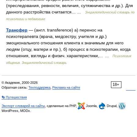
(преследования, ревности, величия, сутяжничества и др.). Для
данного расстройства считается… …
Энциклопедический словарь по
психологии и педагогике
Трансфер
— (англ. transference) а) перенос на
психотерапевта (врача, медсестру, учителя и др.)
эмоционального отношения клиента к значимым для него
людям (отцу, матери и пр.), б) процесс в психотерапии, когда
отношения, взгляды и физич. характеристики,… …
Психология
общения. Энциклопедический словарь
© Академик, 2000-2026
18+
Обратная связь:
Техподдержка
,
Реклама на сайте
👣 Путешествия
Экспорт словарей на сайты
, сделанные на PHP,
Joomla,
Drupal,
WordPress, MODx.