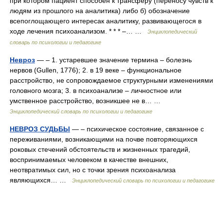
при котором пациент способен к трансферу (переносу чувств к
людям из прошлого на аналитика) либо б) обозначение
всепоглощающего интересак аналитику, развивающегося в
ходе лечения психоанализом. * * * –… …
Энциклопедический
словарь по психологии и педагогике
Невроз
— – 1. устаревшее значение термина – болезнь
нервов (Gullen, 1776); 2. в 19 веке – функциональное
расстройство, не сопровождаемое структурными изменениями
головного мозга; 3. в психоанализе – личностное или
умственное расстройство, возникшее не в… …
Энциклопедический словарь по психологии и педагогике
НЕВРОЗ СУДЬБЫ
— – психическое состояние, связанное с
переживаниями, возникающими на почве повторяющихся
роковых стечений обстоятельств и жизненных трагедий,
воспринимаемых человеком в качестве внешних,
неотвратимых сил, но с точки зрения психоанализа
являющихся… …
Энциклопедический словарь по психологии и педагогике